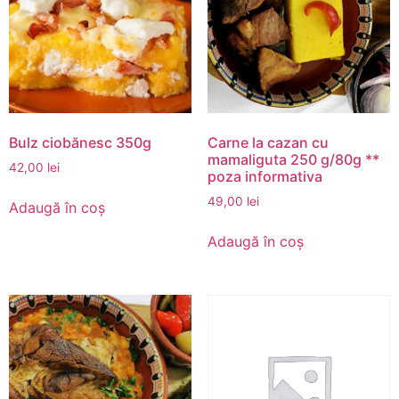
Bulz ciobănesc 350g
Carne la cazan cu
mamaliguta 250 g/80g **
42,00
lei
poza informativa
49,00
lei
Adaugă în coș
Adaugă în coș