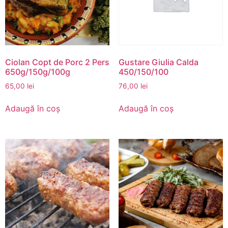
Ciolan Copt de Porc 2 Pers
Gustare Giulia Calda
650g/150g/100g
450/150/100
65,00
lei
76,00
lei
Adaugă în coș
Adaugă în coș