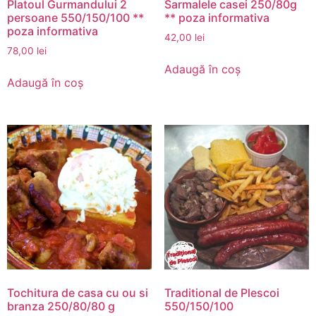
Platoul Gurmandului 2
Sarmalele casei 250/80g
persoane 550/150/100 **
** poza informativa
poza informativa
42,00
lei
78,00
lei
Adaugă în coș
Adaugă în coș
Tochitura de casa cu ou si
Traditional de Plescoi
branza 250/80/80 g
550/150/100