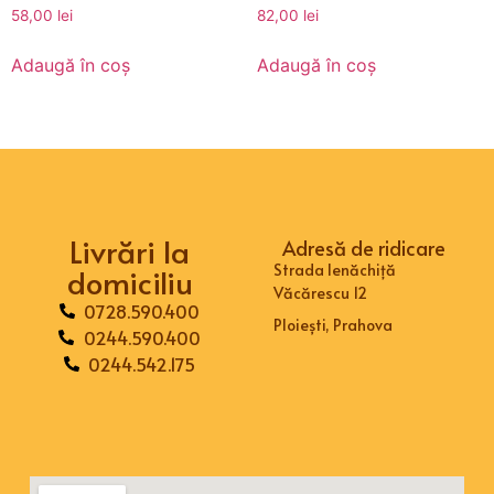
58,00
lei
82,00
lei
Adaugă în coș
Adaugă în coș
Livrări la
Adresă de ridicare
Strada Ienăchiță
domiciliu
Văcărescu 12
0728.590.400
Ploiești, Prahova
0244.590.400
0244.542.175