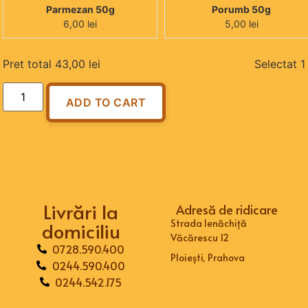
Parmezan 50g
Porumb 50g
6,00
lei
5,00
lei
Pret total
43,00
lei
Selectat
1
ADD TO CART
Livrări la
Adresă de ridicare
Strada Ienăchiță
domiciliu
Văcărescu 12
0728.590.400
Ploiești, Prahova
0244.590.400
0244.542.175