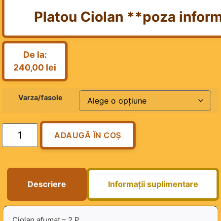
Platou Ciolan **poza infor
De la:
240,00
lei
Varza/fasole
ADAUGĂ ÎN COȘ
Descriere
Informații suplimentare
Ciolan afumat – 2 P