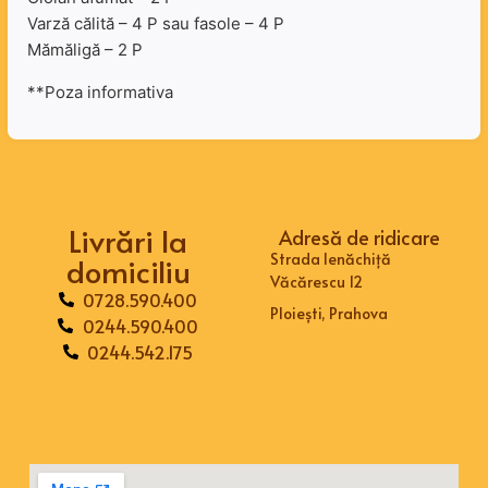
Varză călită – 4 P sau fasole – 4 P
Mămăligă – 2 P
**Poza informativa
Livrări la
Adresă de ridicare
Strada Ienăchiță
domiciliu
Văcărescu 12
0728.590.400
Ploiești, Prahova
0244.590.400
0244.542.175